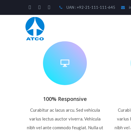
UAN : +92-21-111-111-645
i
COMPANY
OPERATI
100% Responsive
Curabitur ac lacus arcu. Sed vehicula
Curabit
varius lectus auctor viverra. Vehicula
varius 
nibh vel ante commodo feugiat. Nulla ut
nibh vel