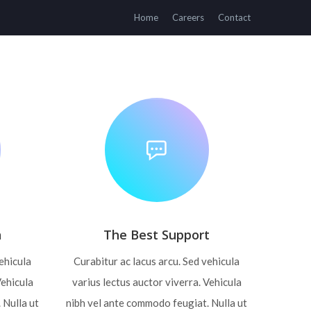
Home
Careers
Contact
ARTNERS
RESPONSIBILITY
DRUG SAFETY
n
The Best Support
vehicula
Curabitur ac lacus arcu. Sed vehicula
Vehicula
varius lectus auctor viverra. Vehicula
 Nulla ut
nibh vel ante commodo feugiat. Nulla ut