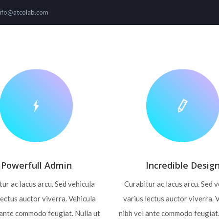
nfo@atcolab.com
ONS
PRODUCTS
GLOBAL PRESENCE
OUR P
Powerfull Admin
Incredible Desig
ur ac lacus arcu. Sed vehicula
Curabitur ac lacus arcu. Sed 
lectus auctor viverra. Vehicula
varius lectus auctor viverra. 
 ante commodo feugiat. Nulla ut
nibh vel ante commodo feugiat.