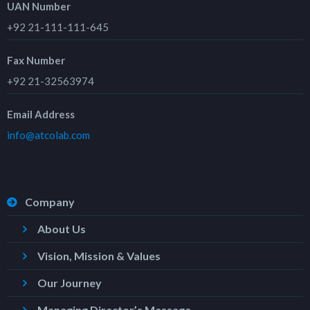
UAN Number
+92 21-111-111-645
Fax Number
+92 21-32563974
Email Address
info@atcolab.com
Company
About Us
Vision, Mission & Values
Our Journey
Managing Director’s Message