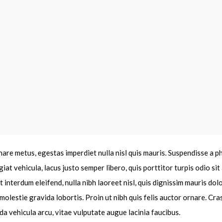
nare metus, egestas imperdiet nulla nisl quis mauris. Suspendisse a 
giat vehicula, lacus justo semper libero, quis porttitor turpis odio si
 interdum eleifend, nulla nibh laoreet nisl, quis dignissim mauris dolo
 molestie gravida lobortis. Proin ut nibh quis felis auctor ornare. Cras
da vehicula arcu, vitae vulputate augue lacinia faucibus.