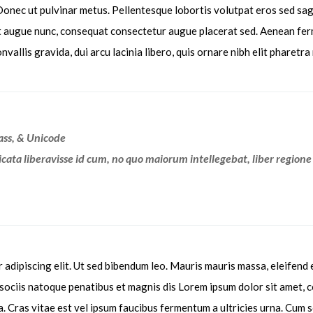
e. Donec ut pulvinar metus. Pellentesque lobortis volutpat eros sed sa
it augue nunc, consequat consectetur augue placerat sed. Aenean ferm
allis gravida, dui arcu lacinia libero, quis ornare nibh elit pharetra
ass, & Unicode
icata liberavisse id cum, no quo maiorum intellegebat, liber regione
 adipiscing elit. Ut sed bibendum leo. Mauris mauris massa, eleifend et
sociis natoque penatibus et magnis dis Lorem ipsum dolor sit amet, c
la. Cras vitae est vel ipsum faucibus fermentum a ultricies urna. Cum 