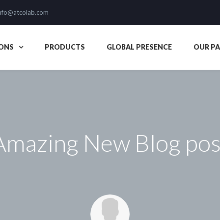
nfo@atcolab.com
ONS
PRODUCTS
GLOBAL PRESENCE
OUR P
Amazing New Blog pos