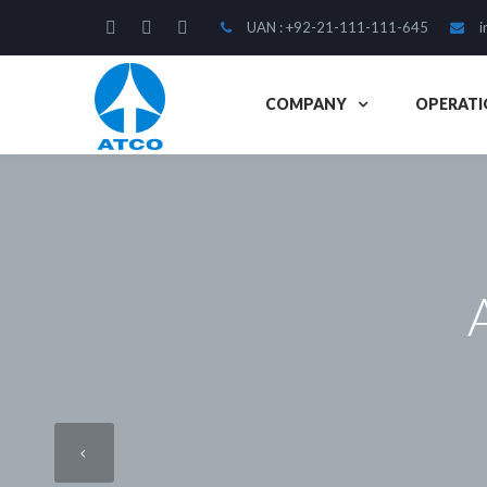
UAN : +92-21-111-111-645
i
COMPANY
OPERATI