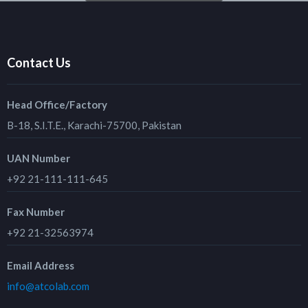
Contact Us
Head Office/Factory
B-18, S.I.T.E., Karachi-75700, Pakistan
UAN Number
+92 21-111-111-645
Fax Number
+92 21-32563974
Email Address
info@atcolab.com