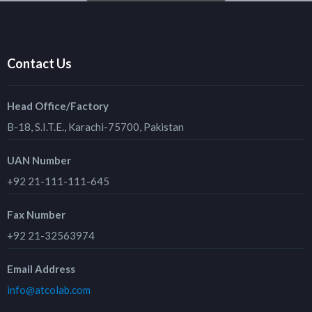
Contact Us
Head Office/Factory
B-18, S.I.T.E., Karachi-75700, Pakistan
UAN Number
+92 21-111-111-645
Fax Number
+92 21-32563974
Email Address
info@atcolab.com